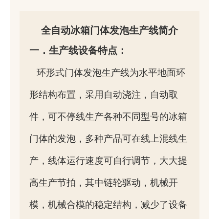
全自动冰箱门体发泡生产线简介
一．生产线设备特点：
环形式门体发泡生产线为水平地面环
形结构布置，采用自动浇注，自动取
件，可不停线生产各种不同型号的冰箱
门体的发泡，多种产品可在线上混线生
产，线体运行速度可自行调节，大大提
高生产节拍，其中链轮驱动，机械开
模，机械合模的稳定结构，减少了设备