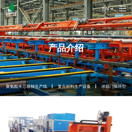
EN
首 页
关于我们
产品介绍
产品介绍
新闻资讯
服务支持
聚氨酯夹芯板材生产线
复合材料生产设备
冰箱门体环型生
联系我们