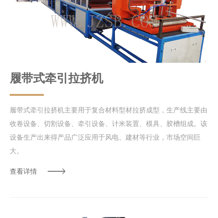
履带式牵引拉挤机
履带式牵引拉挤机主要用于复合材料型材拉挤成型，生产线主要由
收卷设备、切割设备、牵引设备、计米装置、模具、胶槽组成。该
设备生产出来得产品广泛应用于风电、建材等行业，市场空间巨
大。
查看详情