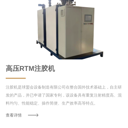
高压RTM注胶机
注胶机是球盟会设备制造有限公司在整合国外技术基础上，自主研
发的产品，并已申请了国家专利，该设备具有重复注射精度高、混
料均匀、性能稳定、操作简便、生产效率高等特点。
查看详情