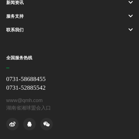
新闻资讯
服务支持
联系我们
全国服务热线
0731-58688455
0731-52885542
www@qmh.com
湖南省湘球盟会入口