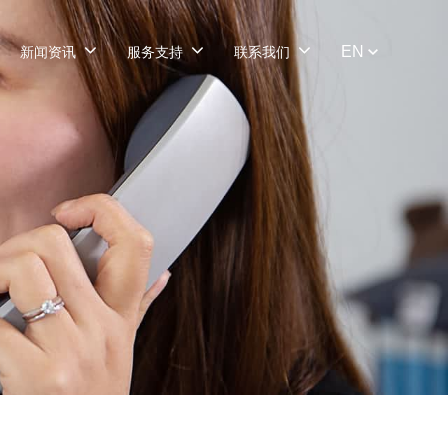
EN
新闻资讯
服务支持
联系我们