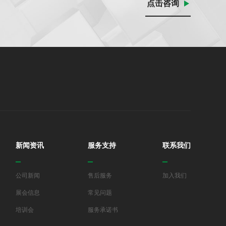
点击咨询
新闻资讯
服务支持
联系我们
公司新闻
售后服务
加入我们
展会信息
常见问题
培训会
服务承诺书