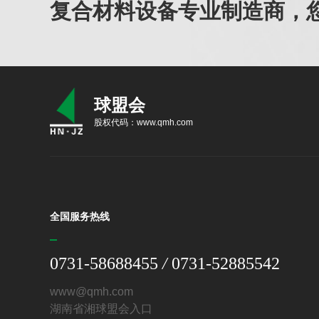
复合材料设备专业制造商，
球盟会
股权代码：www.qmh.com
全国服务热线
0731-58688455
/
0731-52885542
www@qmh.com
湖南省湘球盟会入口