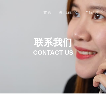
首 页
关于我们
产品介绍
联系我们
CONTACT US