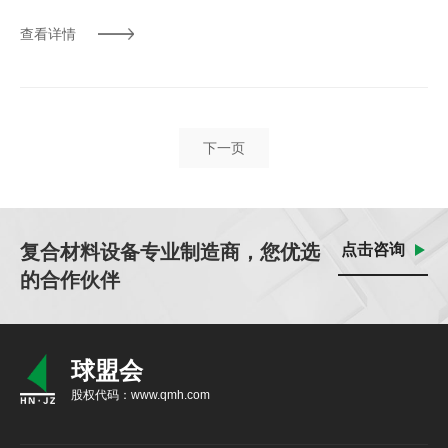
查看详情
下一页
复合材料设备专业制造商，您优选
点击咨询
的合作伙伴
球盟会
股权代码：www.qmh.com