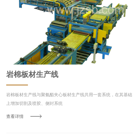
岩棉板材生产线
岩棉板材生产线与聚氨酯夹心板材生产线共用一套系统，在其基础
上增加切割及喷胶、侧封系统
查看详情